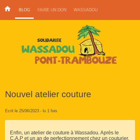
BLOG
FAIRE UN DON
WASSADOU
Nouvel atelier couture
Ecrit le 25/06/2023
- lu 1 fois
Enfin, un atelier de couture à Wassadou. Après le
C.A.P et un an de perfectionnement chez un couturier,